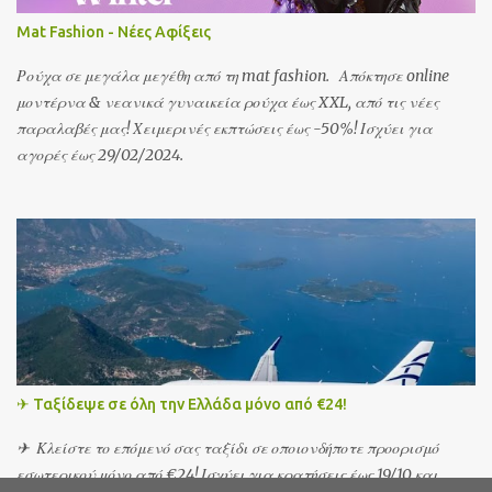
Mat Fashion - Νέες Αφίξεις
Ρούχα σε μεγάλα μεγέθη από τη mat fashion. Απόκτησε online
μοντέρνα & νεανικά γυναικεία ρούχα έως XXL, από τις νέες
παραλαβές μας! Χειμερινές εκπτώσεις έως -50%! Ισχύει για
αγορές έως 29/02/2024.
✈ Ταξίδεψε σε όλη την Ελλάδα μόνο από €24!
✈ Κλείστε το επόμενό σας ταξίδι σε οποιονδήποτε προορισμό
εσωτερικού μόνο από €24! Ισχύει για κρατήσεις έως 19/10 και