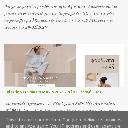
Ρούχα σε μεγάλα μεγέθη από τη mat fashion. Απόκτησε online
μοντέρνα & νεανικά γυναικεία ρούχα έως XXL, από τις νέες
παραλαβές μας! Χειμερινές εκπτώσεις έως -50%! Ισχύει για
αγορές έως 29/02/2024.
Celestino Γυναικεία Μαγιό 2021 - Νέα Συλλογή 2021
Μοναδικές Προσφορές Σε Νέα Σχέδια Κάθε Μέρα! Αγοράστε
Online Με Άμεση Παράδοση. Ανακάλυψε Αμέτρητες Επιλογές σε
Ποικιλία Υφασμάτων και Σχεδίων Δωρεάν Μεταφορικά από €40.
This site uses cookies from Google to deliver its services
Τεράστια ποικιλία. Φθηνά & Οικονομικά. Προσφορές ως 60%.
and to analyze traffic. Your IP address and user-agent are