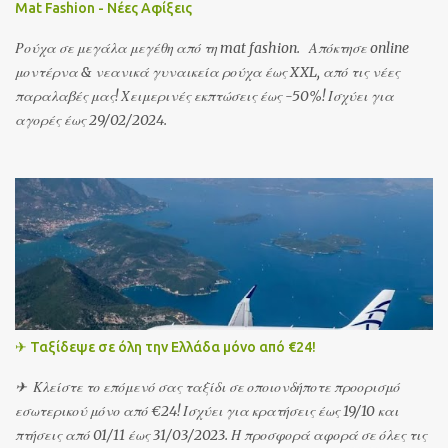
Mat Fashion - Νέες Αφίξεις
Ρούχα σε μεγάλα μεγέθη από τη mat fashion. Απόκτησε online
μοντέρνα & νεανικά γυναικεία ρούχα έως XXL, από τις νέες
παραλαβές μας! Χειμερινές εκπτώσεις έως -50%! Ισχύει για
αγορές έως 29/02/2024.
✈ Ταξίδεψε σε όλη την Ελλάδα μόνο από €24!
✈ Κλείστε το επόμενό σας ταξίδι σε οποιονδήποτε προορισμό
εσωτερικού μόνο από €24! Ισχύει για κρατήσεις έως 19/10 και
πτήσεις από 01/11 έως 31/03/2023. Η προσφορά αφορά σε όλες τις