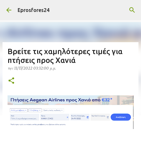
Μετάβαση στο κύριο περιεχόμενο
Eprosfores24
Βρείτε τις χαμηλότερες τιμές για
πτήσεις προς Χανιά
την
11/17/2022 03:32:00 μ.μ.