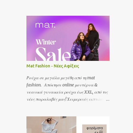
Mat Fashion - Νέες Αφίξεις
Ρούχα σε μεγάλα μεγέθη από τη mat
fashion. Απόκτησε online μοντέρνα &
νεανικά γυναικεία ρούχα έως XXL, από τις
νέες παραλαβές μας! Χειμερινές εκπτώσεις
έως -50%! Ισχύει για αγορές έως
29/02/2024.