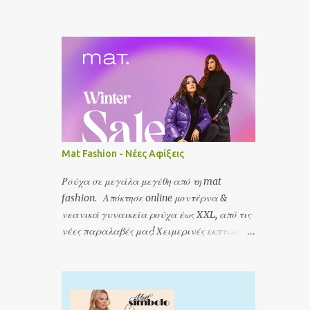
Mat Fashion - Νέες Αφίξεις
Ρούχα σε μεγάλα μεγέθη από τη mat
fashion. Απόκτησε online μοντέρνα &
νεανικά γυναικεία ρούχα έως XXL, από τις
νέες παραλαβές μας! Χειμερινές εκπτώσεις
έως -50%! Ισχύει για αγορές έως
29/02/2024.